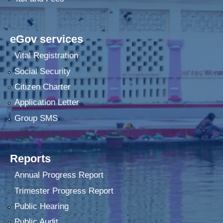
eGov services
Vital Registration
Social Security
Citizen Charter
Application Letter
Group SMS
Reports
Annual Progress Report
Trimester Progress Report
Public Hearing
Public Audit