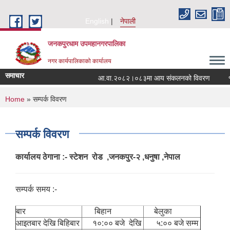
Skip to main content
English
नेपाली
जनकपुरधाम उपमहानगरपालिका
नगर कार्यपालिकाको कार्यालय
समाचार
आ.वा.२०८२।०८३मा आय संकलनको विवरण
१५ 
You are here
Home
» सम्पर्क विवरण
सम्पर्क विवरण
कार्यालय ठेगाना :- स्टेशन रोड ,जनकपुर-२ ,धनुषा ,नेपाल
सम्पर्क समय :-
बार
बिहान
बेलुका
आइतबार देखि बिहिबार
१०:०० बजे देखि
५:०० बजे सम्म