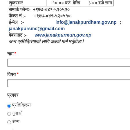
शुक्रबार
१०:०० बजे देखि
३:०० बजे सम्म
सम्पर्क फोन:- +९७७-०४१-५२०५२०
फैक्स नं :- +९७७-०४१-५२०५१०
LGCDP को तर्फबाट यस करारमा नियुक्त हुने कार्यक्रम अधिकृत सम्वन्धी विज्ञापन
ई-मेल :-
info@janakpurdham.gov.np
;
janakpursmc@gmail.com
वेबसाइट :-
www.janakpurmun.gov.np
अन्य प्रतिक्रियाको लागि तलको फर्म भर्नुहोला !
नाम
*
विषय
*
प्रकार
प्रतिक्रिया
गुनासो
अन्य