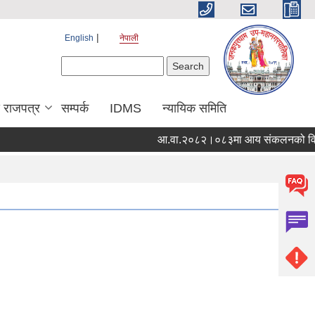
English
नेपाली
Search form
Search
य राजपत्र
सम्पर्क
IDMS
न्यायिक समिति
आ.वा.२०८२।०८३मा आय संकलनको विवर