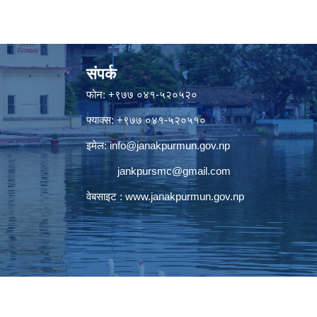
संपर्क
फोन: +९७७ ०४१-५२०५२०
फ्याक्स: +९७७ ०४१-५२०५१०
इमेल:
info@janakpurmun.gov.np
jankpursmc@gmail.com
वेबसाइट :
www.janakpurmun.gov.np