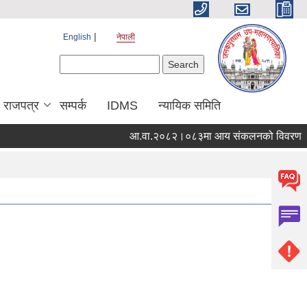
English
नेपाली
Search form
Search
य राजपत्र
सम्पर्क
IDMS
न्यायिक समिति
आ.वा.२०८२।०८३मा आय संकलनको विवरण