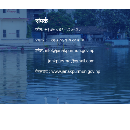
संपर्क
फोन: +९७७ ०४१-५२०५२०
फ्याक्स: +९७७ ०४१-५२०५१०
इमेल:
info@janakpurmun.gov.np
jankpursmc@gmail.com
वेबसाइट :
www.janakpurmun.gov.np