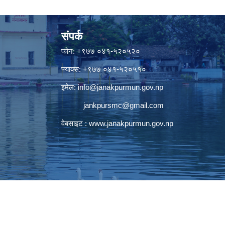
संपर्क
फोन: +९७७ ०४१-५२०५२०
फ्याक्स: +९७७ ०४१-५२०५१०
इमेल:
info@janakpurmun.gov.np
jankpursmc@gmail.com
वेबसाइट :
www.janakpurmun.gov.np