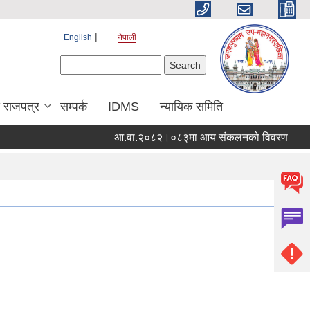
English
नेपाली
Search form
Search
य राजपत्र
सम्पर्क
IDMS
न्यायिक समिति
आ.वा.२०८२।०८३मा आय संकलनको विवरण
१५