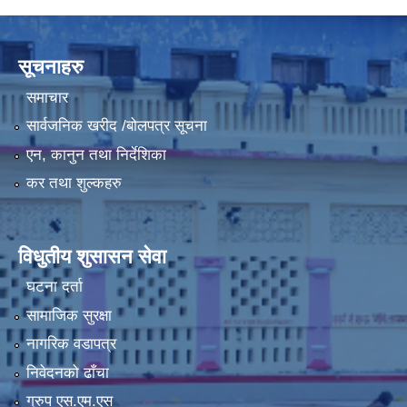
LGCDP को तर्फबाट यस करारमा नियुक्त हुने कार्यक्रम अधिकृत सम्वन्धी विज्ञापन
सूचनाहरु
समाचार
सार्वजनिक खरीद /बोलपत्र सूचना
एन, कानुन तथा निर्देशिका
कर तथा शुल्कहरु
विधुतीय शुसासन सेवा
घटना दर्ता
सामाजिक सुरक्षा
नागरिक वडापत्र
निवेदनको ढाँचा
ग्रुप एस.एम.एस