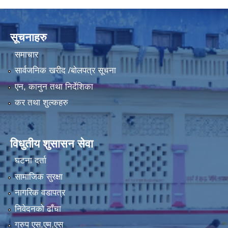
LGCDP को तर्फबाट यस करारमा नियुक्त हुने कार्यक्रम अधिकृत सम्वन्धी विज्ञापन
सूचनाहरु
समाचार
सार्वजनिक खरीद /बोलपत्र सूचना
एन, कानुन तथा निर्देशिका
कर तथा शुल्कहरु
विधुतीय शुसासन सेवा
घटना दर्ता
सामाजिक सुरक्षा
नागरिक वडापत्र
निवेदनको ढाँचा
ग्रुप एस.एम.एस