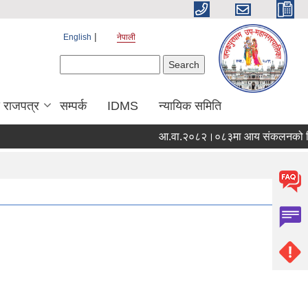
English
नेपाली
Search form
Search
य राजपत्र
सम्पर्क
IDMS
न्यायिक समिति
आ.वा.२०८२।०८३मा आय संकलनको विव