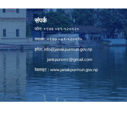
संपर्क
फोन: +९७७ ०४१-५२०५२०
फ्याक्स: +९७७ ०४१-५२०५१०
इमेल:
info@janakpurmun.gov.np
jankpursmc@gmail.com
वेबसाइट :
www.janakpurmun.gov.np