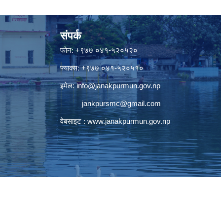
संपर्क
फोन: +९७७ ०४१-५२०५२०
फ्याक्स: +९७७ ०४१-५२०५१०
इमेल:
info@janakpurmun.gov.np
jankpursmc@gmail.com
वेबसाइट :
www.janakpurmun.gov.np