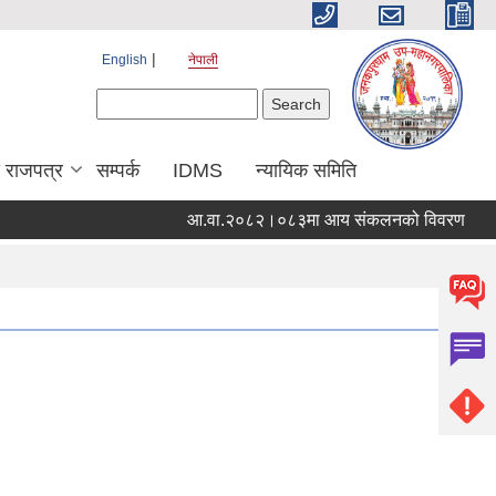
English
नेपाली
Search form
Search
य राजपत्र
सम्पर्क
IDMS
न्यायिक समिति
आ.वा.२०८२।०८३मा आय संकलनको विवरण
१