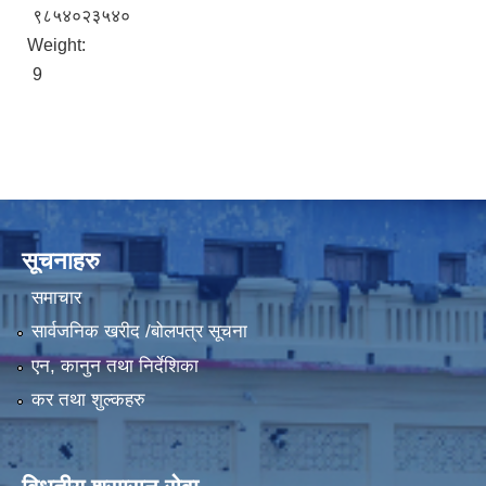
९८५४०२३५४०
Weight:
LGCDP को तर्फबाट यस करारमा नियुक्त हुने कार्यक्रम अधिकृत सम्वन्धी विज्ञापन
9
सूचनाहरु
समाचार
सार्वजनिक खरीद /बोलपत्र सूचना
एन, कानुन तथा निर्देशिका
कर तथा शुल्कहरु