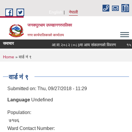
Skip to main content
English
नेपाली
जनकपुरधाम उपमहानगरपालिका
नगर कार्यपालिकाको कार्यालय
समाचार
आ.वा.२०८२।०८३मा आय संकलनको विवरण
१५ औं 
You are here
Home
» वार्ड नं ९
वार्ड नं ९
Submitted on:
Thu, 09/27/2018 - 11:29
Language
Undefined
Population:
७१७६
Ward Contact Number: