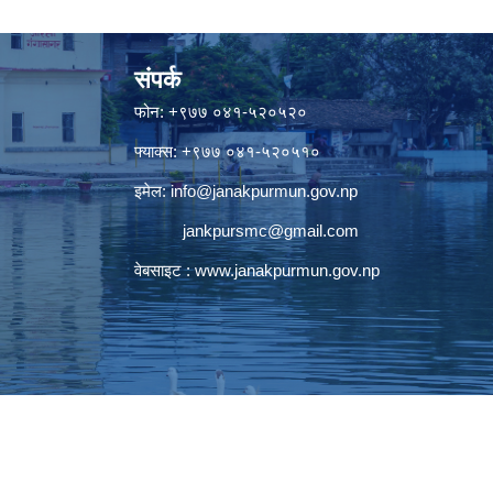
संपर्क
फोन: +९७७ ०४१-५२०५२०
फ्याक्स: +९७७ ०४१-५२०५१०
इमेल:
info@janakpurmun.gov.np
jankpursmc@gmail.com
वेबसाइट :
www.janakpurmun.gov.np