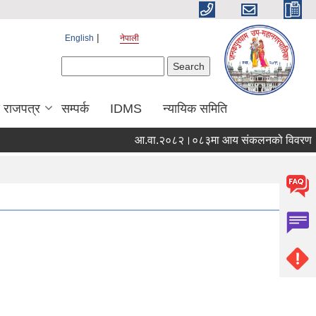
English
नेपाली
Search form
Search
य राजपत्र
सम्पर्क
IDMS
न्यायिक समिति
आ.वा.२०८२।०८३मा आय संकलनको विवरण