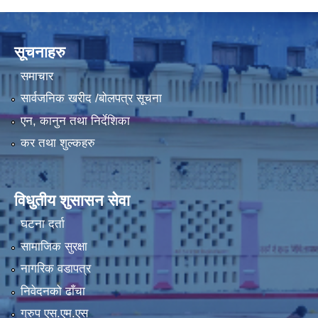
LGCDP को तर्फबाट यस करारमा नियुक्त हुने कार्यक्रम अधिकृत सम्वन्धी विज्ञापन
सूचनाहरु
समाचार
सार्वजनिक खरीद /बोलपत्र सूचना
एन, कानुन तथा निर्देशिका
कर तथा शुल्कहरु
विधुतीय शुसासन सेवा
घटना दर्ता
सामाजिक सुरक्षा
नागरिक वडापत्र
निवेदनको ढाँचा
ग्रुप एस.एम.एस