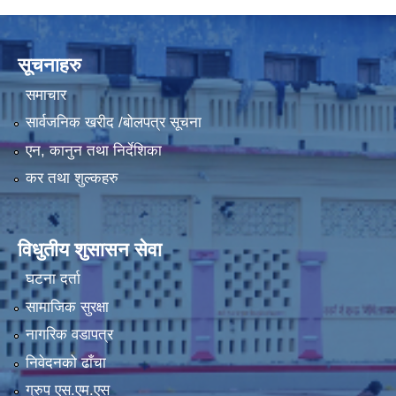
LGCDP को तर्फबाट यस करारमा नियुक्त हुने कार्यक्रम अधिकृत सम्वन्धी विज्ञापन
सूचनाहरु
समाचार
सार्वजनिक खरीद /बोलपत्र सूचना
एन, कानुन तथा निर्देशिका
कर तथा शुल्कहरु
विधुतीय शुसासन सेवा
घटना दर्ता
सामाजिक सुरक्षा
नागरिक वडापत्र
निवेदनको ढाँचा
ग्रुप एस.एम.एस