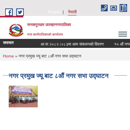
Skip to main content
English
नेपाली
जनकपुरधाम उपमहानगरपालिका
नगर कार्यपालिकाको कार्यालय
समाचार
आ.वा.२०८२।०८३मा आय संकलनको विवरण
१५ औं नगरसभा
You are here
Home
» नगर प्रमुख ज्यू बाट ८औं नगर सभा उद्घाटन
नगर प्रमुख ज्यू बाट ८औं नगर सभा उद्घाटन