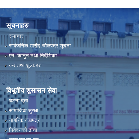
LGCDP को तर्फबाट यस करारमा नियुक्त हुने कार्यक्रम अधिकृत सम्वन्धी विज्ञापन
सूचनाहरु
समाचार
सार्वजनिक खरीद /बोलपत्र सूचना
एन, कानुन तथा निर्देशिका
कर तथा शुल्कहरु
विधुतीय शुसासन सेवा
घटना दर्ता
सामाजिक सुरक्षा
नागरिक वडापत्र
निवेदनको ढाँचा